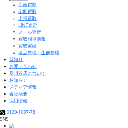
店頭買取
宅配買取
出張買取
LINE査定
メール査定
買取相場情報
買取実績
遺品整理・生前整理
質預り
お問い合わせ
及川質店について
お知らせ
メディア情報
会社概要
採用情報
0120-1097-78
SNS