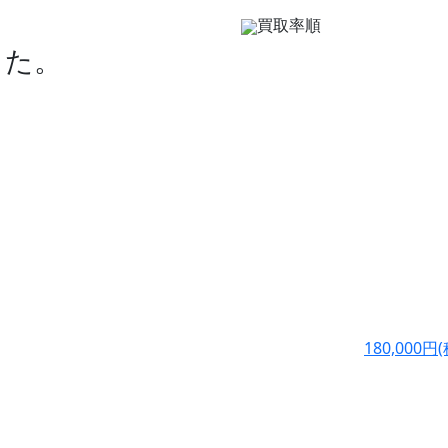
買取率順
した。
180,000
円