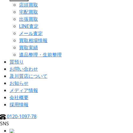
店頭買取
宅配買取
出張買取
LINE査定
メール査定
買取相場情報
買取実績
遺品整理・生前整理
質預り
お問い合わせ
及川質店について
お知らせ
メディア情報
会社概要
採用情報
0120-1097-78
SNS