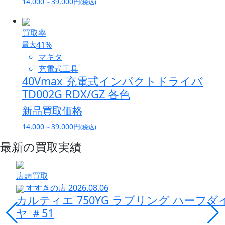
14,000～39,000
円
(税込)
買取率
最大
41
%
マキタ
充電式工具
40Vmax 充電式インパクトドライバ
TD002G RDX/GZ 各色
新品買取価格
14,000～39,000
円
(税込)
最新の買取実績
店頭買取
すすきの店
2026.08.06
カルティエ 750YG ラブリング ハーフダ
ヤ ＃51